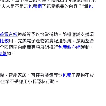
“夫人是不是忘
包養網
了花兒絕書的內容？”量
包
養留言板
換新等予以恰當補助。隨機應變支撐環
比較
用。完美電子產物發賣配送系統，激勵整合
全國范圍內組織專項展銷推行
包養甜心網
運動，
包養
物。
機、智能家居、可穿著裝備等電
包養
子產物花費
擊企業不妥應用小我隱私行動。