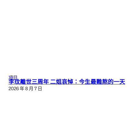
項目
李玟離世三周年 二姐哀悼：今生最難熬的一天
2026 年 8 月 7 日