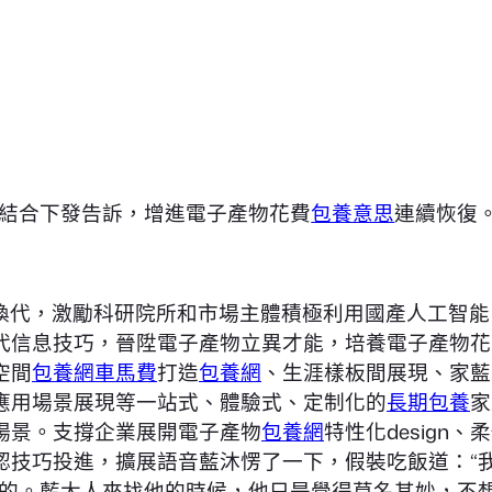
分結合下發告訴，增進電子產物花費
包養意思
連續恢復
換代，激勵科研院所和市場主體積極利用國產人工智能
代信息技巧，晉陞電子產物立異才能，培養電子產物花
空間
包養網車馬費
打造
包養網
、生涯樣板間展現、家藍
應用場景展現等一站式、體驗式、定制化的
長期包養
家
場景。支撐企業展開電子產物
包養網
特性化desig
認技巧投進，擴展語音藍沐愣了一下，假裝吃飯道：“
的。藍大人來找他的時候，他只是覺得莫名其妙，不