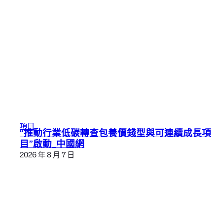
項目
“推動行業低碳轉查包養價錢型與可連續成長項
目”啟動_中國網
2026 年 8 月 7 日