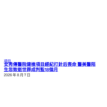
項目
女秀傳醫院健檢項目經紀打針后喪命 醫美醫陌
生忽致逝世罪成判監18個月
2026 年 8 月 7 日