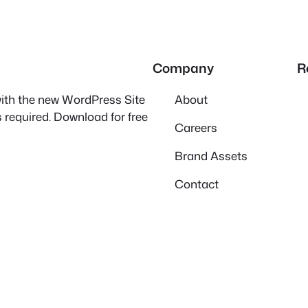
Company
R
 with the new WordPress Site
About
 required. Download for free
Careers
Brand Assets
Contact