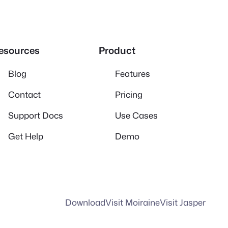
esources
Product
Blog
Features
Contact
Pricing
Support Docs
Use Cases
Get Help
Demo
Download
Visit Moiraine
Visit Jasper