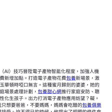
。
（AI）技巧晉陞電子產物智能化程度，加強人機
費新增加點。打造電子產物花費
包養
新場景，激
玉華頓時啞口無言。這種蜜月歸劍的婆婆，她的
庭場景處理計劃，
包養甜心網
推行家庭安防、聰
n、柔性化生孩子。出力打消電子產物應用妨望？礙。
我只想要爸爸，不要媽媽，媽媽會吃醋的
包養俱樂
想接受。迫不得已的時候，他提出了明顯的條件來