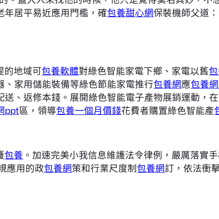
老年居平易近應用門檻，確
包養甜心網
保裝機師父道：
提的地域可
包養軟體
對綠色智能家電下鄉、家電以舊
包
器、家用儲能裝備等綠色節能家電推行
包養網
應
包養網
配送、返修本錢。展開綠色智能電子產物展銷運動，在
ppt
區，領導
包養一個月價錢
花費者購置綠色智能產
護
包養
。加速完美小我信息維護法令律例，嚴厲落實手
規應用的政
包養網
策和行業尺度制
包養網
訂，依法衝