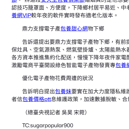
認技巧籠罩面、方便度，下降鄉村居平易近、中
養網VIP
較年夜的軟件實時發布適老化版本。
鼎力支撐電子產
包養甜心網
物下鄉
告訴還提出要鼎力支撐電子產物下鄉，有前
保灶具、空氣源熱泵、燃氣壁掛爐、太陽能熱水
各方資本推進集約化配送，慢慢下降年夜件家電
激勵電商平臺開設綠色智能電子產物發賣專
包養網
優化電子產物花費周遭的狀況
告訴明白提出
包養妹
要實在加大力度隱私維
者信
包養價格ptt
息維護政策，加速數據脫敏、合
（總臺央視記者 吳昊 宋菀）
TC:sugarpopular900