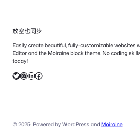
放空也同步
Easily create beautiful, fully-customizable websites
Editor and the Moiraine block theme. No coding skills
today!
X
Instagram
LinkedIn
Facebook
© 2025
·
Powered by WordPress and
Moiraine