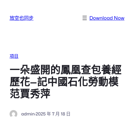
跳至主要內容
放空也同步
Download Now
項目
一朵盛開的鳳凰查包養經
歷花—記中國石化勞動模
范賈秀萍
admin
·
2025 年 7 月 18 日