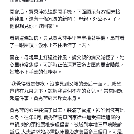
開會后，賈秀萍疾速翻開手機，下面顯示有27個未接
德律風，還有一條冗長的新聞：“母親，外公不可了，
他很想見你，速回家”。
看到這條短信，只見賈秀萍手里牢牢攥著手機，昂首看
了一眼屋頂，淚水止不住地流了上去。
實在，母親早上打過德律風，說父親的病又減輕了，她
心里非常焦慮，可那時正值清算管道占壓的要害階段，
她放不下手頭的任務啊。
“我覺得很是愧疚，沒能見到父親的最后一面。只盼望
爸爸在九泉之下，諒解我這個不孝的女兒。” 常常回想
起這件事，賈秀萍經常斥責本身。
賈秀萍的心中裝滿了員工，裝滿了管道，卻唯獨沒有她
本身。往年6月, 賈秀萍駕車回家途中遭受連環追尾的
車禍, 她的頸椎腰椎多處傷害。被送到本地三甲病院診
斷后, 大夫請求她必需臥床醫治療養至多三個月。可是,