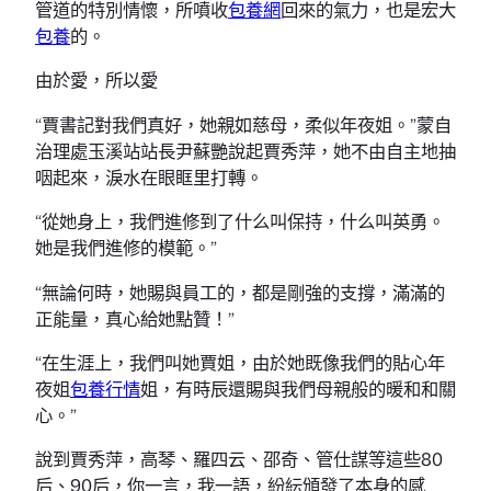
管道的特別情懷，所噴收
包養網
回來的氣力，也是宏大
包養
的。
由於愛，所以愛
“賈書記對我們真好，她親如慈母，柔似年夜姐。”蒙自
治理處玉溪站站長尹蘇艷說起賈秀萍，她不由自主地抽
咽起來，淚水在眼眶里打轉。
“從她身上，我們進修到了什么叫保持，什么叫英勇。
她是我們進修的模範。”
“無論何時，她賜與員工的，都是剛強的支撐，滿滿的
正能量，真心給她點贊！”
“在生涯上，我們叫她賈姐，由於她既像我們的貼心年
夜姐
包養行情
姐，有時辰還賜與我們母親般的暖和和關
心。”
說到賈秀萍，高琴、羅四云、邵奇、管仕謀等這些80
后、90后，你一言，我一語，紛紜頒發了本身的感