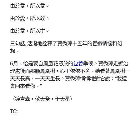
由於愛，所以愛。
由於愛，所以敢。
由於愛，所以拼。
三句話, 活潑地詮釋了賈秀萍十五年的管道情懷和幻
想。
5月，恰是蒙自鳳凰花怒放的
包養
季候。賈秀萍走近治
理處後面那顆鳳凰樹，心里依依不舍。她看著鳳凰樹一
天天長高，一天天生長。賈秀萍悄悄地對它說：“我還
會回來看你。”
（鐘吉森，敬天全，于天星）
TC: