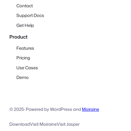
Contact
Support Docs
Get Help
Product
Features
Pricing
Use Cases
Demo
© 2025
·
Powered by WordPress and
Moiraine
Download
Visit Moiraine
Visit Jasper