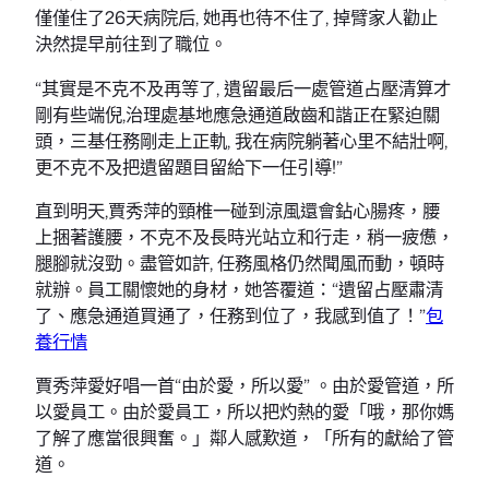
僅僅住了26天病院后, 她再也待不住了, 掉臂家人勸止
決然提早前往到了職位。
“其實是不克不及再等了, 遺留最后一處管道占壓清算才
剛有些端倪,治理處基地應急通道啟齒和諧正在緊迫關
頭，三基任務剛走上正軌, 我在病院躺著心里不結壯啊,
更不克不及把遺留題目留給下一任引導!”
直到明天,賈秀萍的頸椎一碰到涼風還會鉆心腸疼，腰
上捆著護腰，不克不及長時光站立和行走，稍一疲憊，
腿腳就沒勁。盡管如許, 任務風格仍然聞風而動，頓時
就辦。員工關懷她的身材，她答覆道：“遺留占壓肅清
了、應急通道買通了，任務到位了，我感到值了！”
包
養行情
賈秀萍愛好唱一首“由於愛，所以愛” 。由於愛管道，所
以愛員工。由於愛員工，所以把灼熱的愛「哦，那你媽
了解了應當很興奮。」鄰人感歎道，「所有的獻給了管
道。