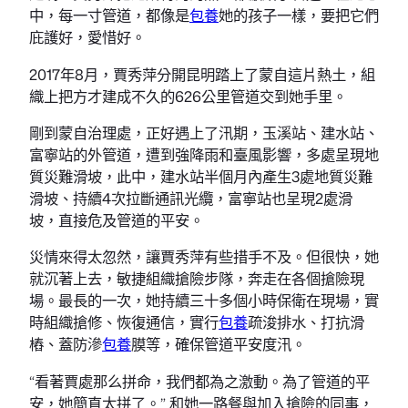
中，每一寸管道，都像是
包養
她的孩子一樣，要把它們
庇護好，愛惜好。
2017年8月，賈秀萍分開昆明踏上了蒙自這片熱土，組
織上把方才建成不久的626公里管道交到她手里。
剛到蒙自治理處，正好遇上了汛期，玉溪站、建水站、
富寧站的外管道，遭到強降雨和臺風影響，多處呈現地
質災難滑坡，此中，建水站半個月內產生3處地質災難
滑坡、持續4次拉斷通訊光纜，富寧站也呈現2處滑
坡，直接危及管道的平安。
災情來得太忽然，讓賈秀萍有些措手不及。但很快，她
就沉著上去，敏捷組織搶險步隊，奔走在各個搶險現
場。最長的一次，她持續三十多個小時保衛在現場，實
時組織搶修、恢復通信，實行
包養
疏浚排水、打抗滑
樁、蓋防滲
包養
膜等，確保管道平安度汛。
“看著賈處那么拼命，我們都為之激動。為了管道的平
安，她簡直太拼了。” 和她一路餐與加入搶險的同事，