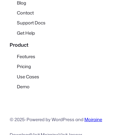
Blog
Contact
Support Docs
Get Help
Product
Features
Pricing
Use Cases
Demo
© 2025
·
Powered by WordPress and
Moiraine
Download
Visit Moiraine
Visit Jasper