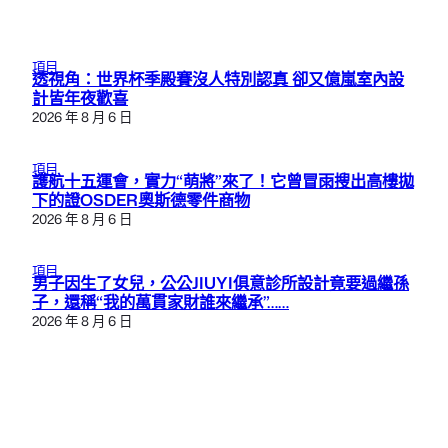
項目
透視角：世界杯季殿賽沒人特別認真 卻又億嵐室內設
計皆年夜歡喜
2026 年 8 月 6 日
項目
護航十五運會，實力“萌將”來了！它曾冒雨搜出高樓拋
下的證OSDER奧斯德零件商物
2026 年 8 月 6 日
項目
男子因生了女兒，公公JIUYI俱意診所設計竟要過繼孫
子，還稱“我的萬貫家財誰來繼承”……
2026 年 8 月 6 日