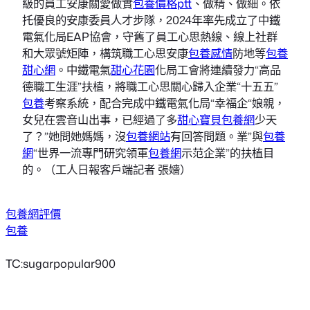
級的員工安康關愛做實
包養價格ptt
、做精、做細。依
托優良的安康委員人才步隊，2024年率先成立了中鐵
電氣化局EAP協會，守舊了員工心思熱線、線上社群
和大眾號矩陣，構筑職工心思安康
包養感情
防地等
包養
甜心網
。中鐵電氣
甜心花園
化局工會將連續發力“高品
德職工生涯”扶植，將職工心思關心歸入企業“十五五”
包養
考察系統，配合完成中鐵電氣化局“幸福企“娘親，
女兒在雲音山出事，已經過了多
甜心寶貝包養網
少天
了？”她問她媽媽，沒
包養網站
有回答問題。業”與
包養
網
“世界一流專門研究領軍
包養網
示范企業”的扶植目
的。（工人日報客戶端記者 張嬙）
包養網評價
包養
TC:sugarpopular900