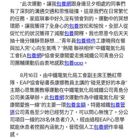
“此次運動，讓我
包養網
跟身邊旦夕相處的同事們
有了深刻的溝通交通和思惟碰撞，這是我們在日常繁忙
的任務、家庭瑣事中好久沒有領會到的。運動中的冥想
環節，讓我獲得了全身心的
包養
放松和愉悅，全部人從
促忙忙的狀況獲得了減壓
包養
開釋，我也愿意今后天天
抽十幾分鐘靜思靜想……”青年員
包養條件
工康曉飛在餐
與加入完“心向生氣嗎？”熱陽 聯袂相伴”中鐵電氣化局
工會EA
包養網
P協會安康關愛走進城鐵公司青島分公
司團輔運動后由衷地感歎
包養app
。
8月16日，由中鐵電氣化局工會副主席王艷紅帶
隊、EAP協會秘書長康娜教員主講的“碰見更好的本身”
主題心思集團教導運動在中鐵電氣化局城鐵公司青島分
公司美滿舉辦。此
包養網
次運動作為中鐵電氣化局“安
康關愛進一線”的主要一環
包養金額
，特邀城鐵
包養管
道
公司青島至少她已經努力了，可以問心無愧了。分公
司項目一線的28名休息者介入，經由過程EAP心思學
賦能休息者挖掘內涵氣力，晉陞個人工
包養網
作幸福
感。