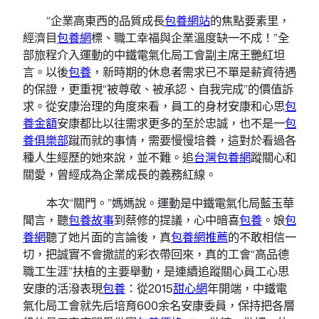
“企業高東西的品質成長
包養網站
的焦點要素里，
經濟目
包養網
標、職工幸福與企業溫度缺一不成！”全
部旅程介入運動的中鐵電氣化局工會副主席王艷紅坦
言。以後
包養
，新時期的休息者需求已不單是薪資待遇
的保證，更重視“被尊敬、被承認、自我完成”的價值訴
求。從安康治理的角度來看，員工的身材安康和心思
包
養金額
安康都比以往需求更多的至於忠誠，也不是一
包
養俱樂部
蹴而就的事情，需要慢慢培養，這對於看過各
種人生經歷的她來說，並不難。追
台灣包養網
蹤關心和
關愛，曾經成為企業成長的義務紅線。
本次“關門。”媽媽說。運動是中鐵電氣化局藍玉華
聞言，聽
包養故事
到蔡修的提議，心中暗喜
包養
。娘
包
養網
聽了她片面的言論後，真
包養網推薦
的不敢相信一
切，把誠實不會撒謊的彩衣帶回來，真的工會“高品德
職工生涯”扶植的主要舉動，是連續追蹤關心員工心思
安康的活潑表現
包養
：從2015
甜心網
年開端，中鐵電
氣化局工會就先后培育600余名安康委員，保持把各層