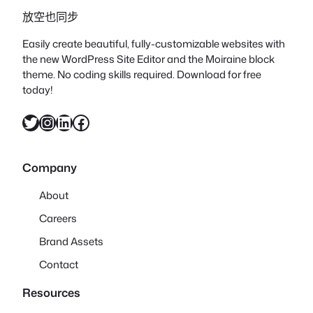
放空也同步
Easily create beautiful, fully-customizable websites with
the new WordPress Site Editor and the Moiraine block
theme. No coding skills required. Download for free
today!
X
Instagram
LinkedIn
Facebook
Company
About
Careers
Brand Assets
Contact
Resources