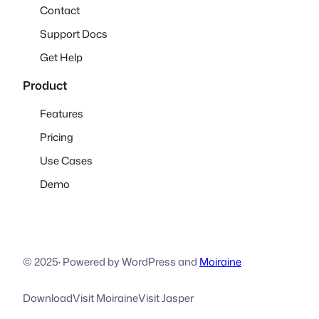
Contact
Support Docs
Get Help
Product
Features
Pricing
Use Cases
Demo
© 2025
·
Powered by WordPress and
Moiraine
Download
Visit Moiraine
Visit Jasper