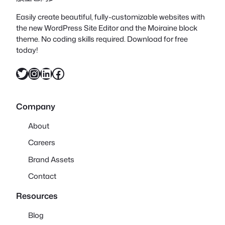
Easily create beautiful, fully-customizable websites with
the new WordPress Site Editor and the Moiraine block
theme. No coding skills required. Download for free
today!
X
Instagram
LinkedIn
Facebook
Company
About
Careers
Brand Assets
Contact
Resources
Blog