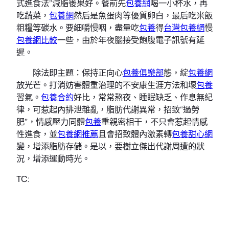
式進食法”減脂後果好。餐前先
包養網
喝一小杯水，再
吃蔬菜，
包養網
然后是魚蛋肉等優質卵白，最后吃米飯
粗糧等碳水。要細嚼慢咽，盡量吃
包養
得
台灣包養網
慢
包養網比較
一些，由於年夜腦接受飽腹電子訊號有延
遲。
除法即主題：保持正向心
包養俱樂部
態，綻
包養網
放光芒。打消妨害體重治理的不安康生涯方法和壞
包養
習氣。
包養合約
好比，常常熬夜、睡眠缺乏、作息無紀
律，可惹起內排泄雜亂，脂肪代謝異常，招致“過勞
肥”，情感壓力同體
包養
重親密相干，不只會惹起情感
性進食，並
包養網推薦
且會招致體內激素轉
包養甜心網
變，增添脂肪存儲。是以，要樹立傑出代謝周遭的狀
況，增添運動時光。
TC: