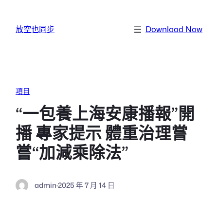
跳至主要內容
放空也同步
Download Now
項目
“一包養上海安康播報”開
播 專家提示 體重治理嘗
嘗“加減乘除法”
admin
·
2025 年 7 月 14 日