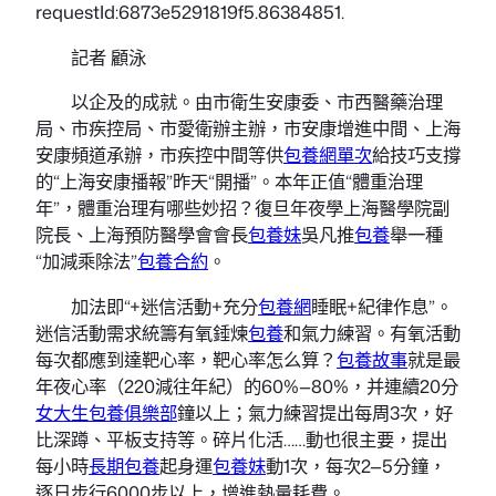
requestId:6873e5291819f5.86384851.
記者 顧泳
以企及的成就。由市衛生安康委、市西醫藥治理
局、市疾控局、市愛衛辦主辦，市安康增進中間、上海
安康頻道承辦，市疾控中間等供
包養網單次
給技巧支撐
的“上海安康播報”昨天“開播”。本年正值“體重治理
年”，體重治理有哪些妙招？復旦年夜學上海醫學院副
院長、上海預防醫學會會長
包養妹
吳凡推
包養
舉一種
“加減乘除法”
包養合約
。
加法即“+迷信活動+充分
包養網
睡眠+紀律作息”。
迷信活動需求統籌有氧錘煉
包養
和氣力練習。有氧活動
每次都應到達靶心率，靶心率怎么算？
包養故事
就是最
年夜心率（220減往年紀）的60%—80%，并連續20分
女大生包養俱樂部
鐘以上；氣力練習提出每周3次，好
比深蹲、平板支持等。碎片化活……動也很主要，提出
每小時
長期包養
起身運
包養妹
動1次，每次2—5分鐘，
逐日步行6000步以上，增進熱量耗費。