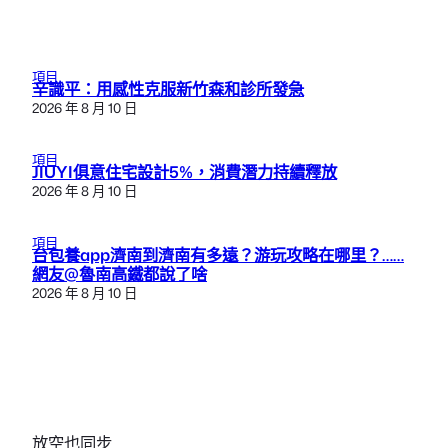
項目
辛識平：用感性克服新竹森和診所發急
2026 年 8 月 10 日
項目
JIUYI俱意住宅設計5%，消費潛力持續釋放
2026 年 8 月 10 日
項目
台包養app濟南到濟南有多遠？游玩攻略在哪里？……
網友@魯南高鐵都說了啥
2026 年 8 月 10 日
放空也同步