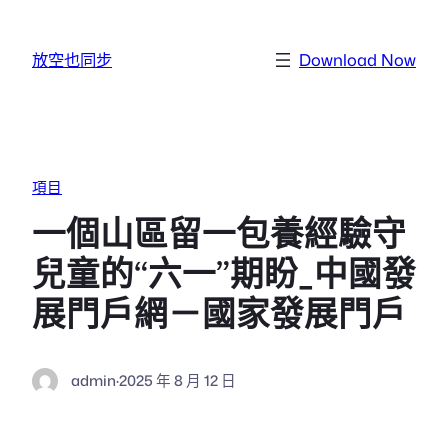
跳至主要內容
放空也同步
Download Now
項目
一個山區留一包養經驗守
兒童的“六一”期盼_中國發
展門戶網－國家發展門戶
admin
·
2025 年 8 月 12 日