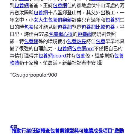
到
包養網
爸爸。王詩
包養網
佳的家地處伏牛山深處的河
南省汝陽縣
包養網
十八盤鄉登山村，其父外出務工，一
年之中，小
女大生包養俱樂部
詩佳只有過年和
包養網
生
日的時
包養
候才能見到
包養網
爸爸
包養網比較
包養
。平
日里，詩佳由57歲
包養網心得
的
包養網
奶奶劉云照
顧，特
包養網
殊的環境使小
包養站長
詩佳
包養
早早地具
備了很強的自理能力，
包養網
包養網ppt
不僅把自己的
事情打理得井
包養網dcard
井有
包養
條，還能幫奶
包養
軟體
奶干家務、忙農活。新華社記者李安 攝
TC:sugarpopular900
項目
“推動行業低碳轉查包養價錢型與可連續成長項目”啟動