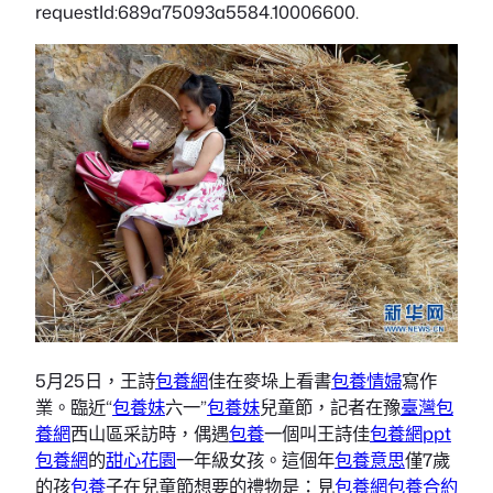
requestId:689a75093a5584.10006600.
5月25日，王詩
包養網
佳在麥垛上看書
包養情婦
寫作
業。臨近“
包養妹
六一”
包養妹
兒童節，記者在豫
臺灣包
養網
西山區采訪時，偶遇
包養
一個叫王詩佳
包養網ppt
包養網
的
甜心花園
一年級女孩。這個年
包養意思
僅7歲
的孩
包養
子在兒童節想要的禮物是：見
包養網
包養合約