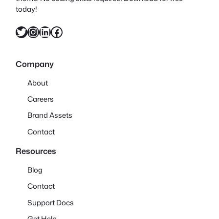
today!
X
Instagram
LinkedIn
Facebook
Company
About
Careers
Brand Assets
Contact
Resources
Blog
Contact
Support Docs
Get Help