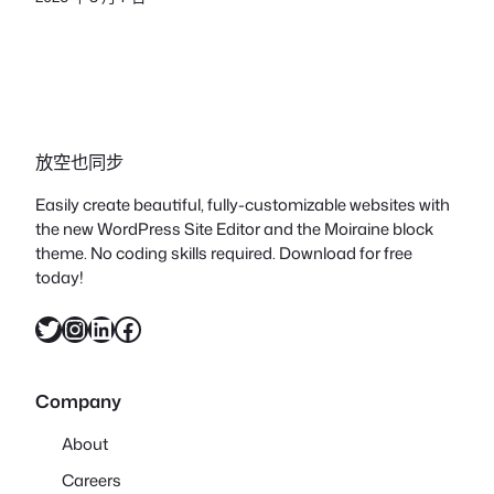
放空也同步
Easily create beautiful, fully-customizable websites with
the new WordPress Site Editor and the Moiraine block
theme. No coding skills required. Download for free
today!
X
Instagram
LinkedIn
Facebook
Company
About
Careers