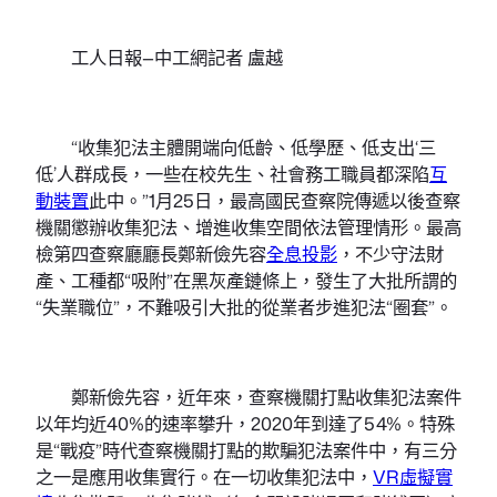
工人日報—中工網記者 盧越
“收集犯法主體開端向低齡、低學歷、低支出‘三
低’人群成長，一些在校先生、社會務工職員都深陷
互
動裝置
此中。”1月25日，最高國民查察院傳遞以後查察
機關懲辦收集犯法、增進收集空間依法管理情形。最高
檢第四查察廳廳長鄭新儉先容
全息投影
，不少守法財
產、工種都“吸附”在黑灰產鏈條上，發生了大批所謂的
“失業職位”，不難吸引大批的從業者步進犯法“圈套”。
鄭新儉先容，近年來，查察機關打點收集犯法案件
以年均近40%的速率攀升，2020年到達了54%。特殊
是“戰疫”時代查察機關打點的欺騙犯法案件中，有三分
之一是應用收集實行。在一切收集犯法中，
VR虛擬實