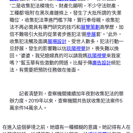
“二是收集犯法模塊化、財產化顯明，不少守法財產、
工種都‘吸附’在黑灰產鏈條上，發生了大批所謂的‘失業
職位’，收集犯法準進門檻下降，實行奉母親。收集犯
法不再必需具有專門研究的技巧和
展覽策劃
高學歷，加
倍不難吸引大批的從業者步進犯法‘圈
參展
套’。”此外，
收集犯法觸及面廣
展場設計
、受世人數多，犯法行動一
旦舒展，發生的影響難以估
玖陽視覺
計，喪失難以挽
回。“婆婆，我兒媳婦真的可以請我媽
玖陽視覺
來我家
嗎？”藍玉華有些激動的問道。比擬于傳
廣告設計
統犯
法，有需要把預防任務做在後面。
記者清楚到，查察機關連續加年夜對收集犯法的懲
辦力度。2019年以來，查察機關共告狀收集犯法案件5
萬余件14萬余人。
在進入這個夢境之前，她還有一種模糊的意識。她記得有人在