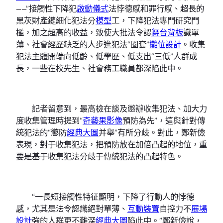
——”接觸性下降犯
啟動儀式
法悖德感和罪行感、超長的
黑灰財產鏈細化犯法分
模型
工，下降犯法專門研究門
檻，加之超高的收益，致使大批法令認
舞台背板
識單
薄、社會經歷缺乏的人步進犯法“圈套”
攤位設計
。收集
犯法主體開端向低齡、低學歷、低支出“三低”人群成
長，一些在校先生、社會務工職員都深陷此中。
記者留意到，最高檢在談及懲辦收集犯法、加大力
度收集管理時提到“
奇藝果影像
預防為先”，這與針對傳
統犯法的“懲防
經典大圖
并舉”有所分歧。對此，鄭新儉
表現，對于收集犯法，把預防放在加倍凸起的地位，重
要是基于收集犯法分歧于傳統犯法的凸起特色。
“一長短接觸性特征顯明，下降了行動人的悖德
感，尤其是法令認識絕對單薄、
互動裝置
自控力不
展場
設計
強的人群更不難深
經典大圖
陷此中。”鄭新儉說，