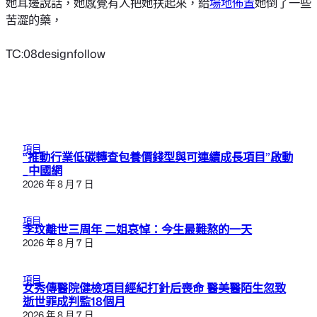
她耳邊說話，她感覺有人把她扶起來，給
場地佈置
她倒了一些
苦澀的藥，
TC:08designfollow
項目
“推動行業低碳轉查包養價錢型與可連續成長項目”啟動
_中國網
2026 年 8 月 7 日
項目
李玟離世三周年 二姐哀悼：今生最難熬的一天
2026 年 8 月 7 日
項目
女秀傳醫院健檢項目經紀打針后喪命 醫美醫陌生忽致
逝世罪成判監18個月
2026 年 8 月 7 日