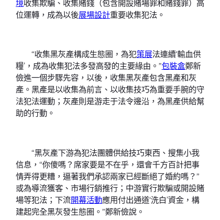
境
收集欺騙、收集賭錢（包含開設賭場罪和賭錢罪）高
位運轉，成為以後
展場設計
重要收集犯法。
“收集黑灰產構成生態圈，為犯
策展
法連續‘輸血供
糧’，成為收集犯法多發高發的主要緣由。”
包裝盒
鄭新
儉進一個步驟先容，以後，收集黑灰產包含黑產和灰
產。黑產是以收集為前言、以收集技巧為重要手腕的守
法犯法運動；灰產則是游走于法令邊沿，為黑產供給幫
助的行動。
“黑灰產下游為犯法團體供給技巧東西、搜集小我
信息，“你傻嗎？席家要是不在乎，還會千方百計把事
情弄得更糟，逼著我們承認兩家已經斷絕了婚約嗎？”
或為導流獲客、市場行銷推行；中游實行欺騙或開設賭
場等犯法；下流
開幕活動
應用付出通道‘洗白’資金，構
建起完全黑灰發生態圈。”鄭新儉說。