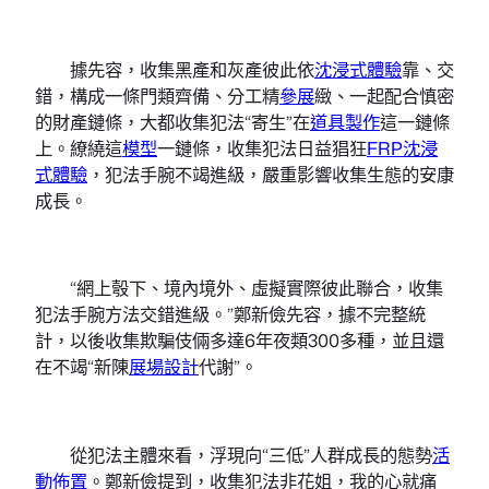
據先容，收集黑產和灰產彼此依
沈浸式體驗
靠、交
錯，構成一條門類齊備、分工精
參展
緻、一起配合慎密
的財產鏈條，大都收集犯法“寄生”在
道具製作
這一鏈條
上。繚繞這
模型
一鏈條，收集犯法日益猖狂
FRP
沈浸
式體驗
，犯法手腕不竭進級，嚴重影響收集生態的安康
成長。
“網上彀下、境內境外、虛擬實際彼此聯合，收集
犯法手腕方法交錯進級。”鄭新儉先容，據不完整統
計，以後收集欺騙伎倆多達6年夜類300多種，並且還
在不竭“新陳
展場設計
代謝”。
從犯法主體來看，浮現向“三低”人群成長的態勢
活
動佈置
。鄭新儉提到，收集犯法非花姐，我的心就痛