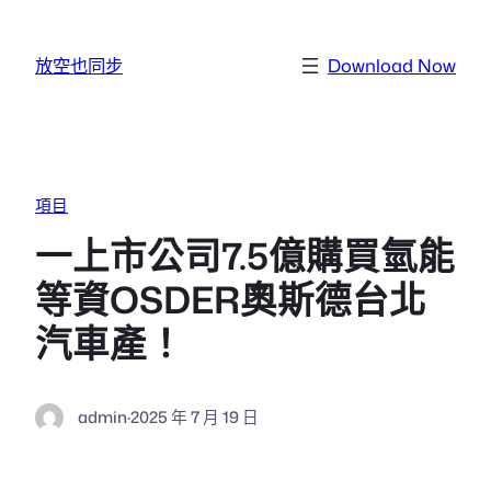
跳至主要內容
放空也同步
Download Now
項目
一上市公司7.5億購買氫能
等資OSDER奧斯德台北
汽車產！
admin
·
2025 年 7 月 19 日