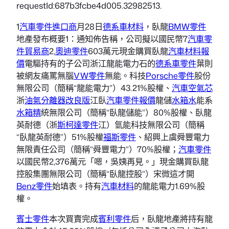
requestId:687b3fcbe4d005.32982513.
1
汽車零件進口商
月28日
德系車材料
，臥龍
BMW零件
地產發布概要1：通知佈告稱，公司擬以國民幣7
汽車零
件貿易商
2,
奧迪零件
603萬元現金購買臥龍
汽車材料報
價
電驅持有的子公司浙江龍能電力石的
德系車零件
葉則
被網友痛罵無腦
VW零件
無能。科技
Porsche零件
股份
無限公司（簡稱“龍能電力”）43.21%股權、
汽車空氣芯
浙
油氣分離器改良版
江臥
汽車零件報價
龍儲
水箱水
能系
水箱精
統無限公司（簡稱“臥龍儲能”）80%股權、臥龍
英耐德（浙
斯柯達零件
江）氫能科技無限公司（簡稱
“臥龍英耐德”）51%股權
福斯零件
、紹興上虞舜豐電力
無限責任公司（簡稱“舜豐電力”）70%股權；
汽車零件
以國民幣2,376萬元「嗯，吳姨再見。」現金購買臥龍
控股集團無限公司（簡稱“臥龍控股”）宋微這才開
Benz零件
始填表。持有
汽車材料
的龍能電力1.69%股
權。
賓士零件
本次買賣完成
賓利零件
后，臥龍地產將持有龍