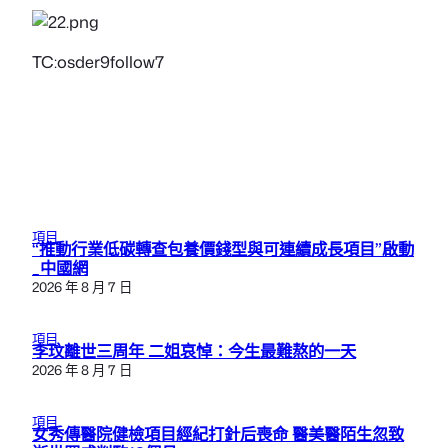
TC:osder9follow7
項目
“推動行業低碳轉查包養價錢型與可連續成長項目”啟動
_中國網
2026 年 8 月 7 日
項目
李玟離世三周年 二姐哀悼：今生最難熬的一天
2026 年 8 月 7 日
項目
女秀傳醫院健檢項目經紀打針后喪命 醫美醫陌生忽致