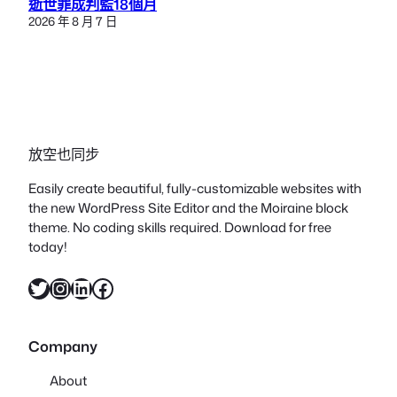
逝世罪成判監18個月
2026 年 8 月 7 日
放空也同步
Easily create beautiful, fully-customizable websites with
the new WordPress Site Editor and the Moiraine block
theme. No coding skills required. Download for free
today!
X
Instagram
LinkedIn
Facebook
Company
About