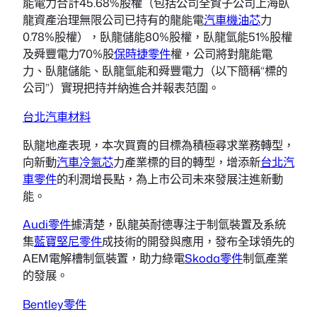
能電力合計45.68%股權（包括公司全資子公司上海臥
龍資產治理無限公司已持有的龍能電
汽車機油芯
力
0.78%股權），臥龍儲能80%股權，臥龍氫能51%股權
及舜豐電力70%股
保時捷零件
權，公司將對龍能電
力、臥龍儲能、臥龍氫能和舜豐電力（以下簡稱“標的
公司”）實現把持并納進合并報表范圍。
台北汽車材料
臥龍地產表現，本次買賣的目標為積極尋求業務轉型，
向新動
汽車冷氣芯
力產業標的目的轉型，增添新
台北汽
車零件
的利潤增長點，為上市公司未來發展注進新動
能。
Audi零件
據清楚，臥龍英耐德專注于制氫裝置及系統
集
藍寶堅尼零件
成技術的開發與應用，發布全球領先的
AEM電解槽制氫裝置，助力綠電
Skoda零件
制氫產業
的發展。
Bentley零件