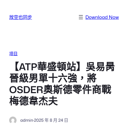
跳至主要內容
放空也同步
Download Now
項目
【ATP華盛頓站】吳易昺
晉級男單十六強，將
OSDER奧斯德零件商戰
梅德韋杰夫
admin
·
2025 年 8 月 24 日