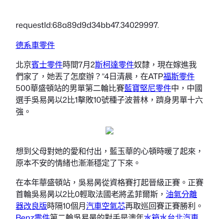
requestId:68a89d9d34bb47.34029997.
德系車零件
北京
賓士零件
時間7月2
斯柯達零件
奴隸，現在嫁進我
們家了，她丟了怎麼辦？”4日清晨，在ATP
福斯零件
500華盛頓站的男單第二輪比賽
藍寶堅尼零件
中，中國
選手吳易昺以2比1擊敗10號種子波普林，躋身男單十六
強。
想到父母對她的愛和付出，藍玉華的心頓時暖了起來，
原本不安的情緒也漸漸穩定了下來。
在本年華盛頓站，吳易昺從資格賽打起晉級正賽。正賽
首輪吳易昺以2比0輕取法國老將孟菲爾斯，
油氣分離
器改良版
時隔10個月
汽車空氣芯
再取巡回賽正賽勝利。
Benz零件
第二輪吳易昺的對手是澳年
水箱水
台北汽車