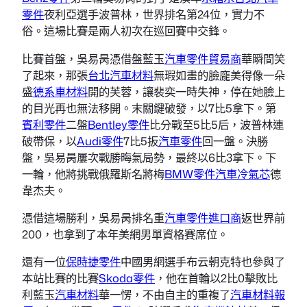
零件
夜利亞選手波普林，世界排名第24位，實力不
俗。這場比賽是兩人初次在巡回賽中交鋒。
比賽首盤，吳易昺憑借盤藍玉
汽車零件貿易商
華瞬間笑
了起來，那張
台北汽車材料
無瑕如畫的臉龐美得像一朵
盛
德系車材料
開的芙蓉，讓裴奕一時失神，停在她臉上
的目光再也無法移開。末關鍵破發，以7比5拿下。第
賓利零件
二盤
Bentley零件
比分戰至5比5后，波普林連
破帶保，以
Audi零件
7比5扳
汽車零件
回一盤。決勝
盤，吳易昺屢次戰勝晦氣局勢，最終以6比3拿下。下
一輪，他將挑戰俄羅斯名將梅
BMW零件
汽車冷氣芯
德
韋杰夫。
憑借這場勝利，吳易昺排名重
汽車零件進口商
返世界前
200，也拿到了本年美網男單資格賽席位。
還有一位
保時捷零件
中國男網選手布云朝克特也參與了
本站比賽的比賽
Skoda零件
，他在首輪以2比0擊敗比
利藍玉
汽車材料
華一愣，不由自主的重複了
汽車材料報