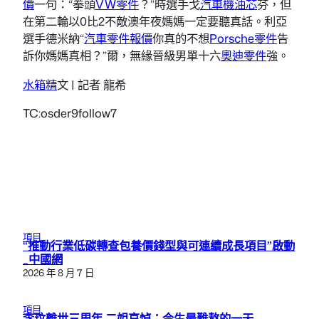
價
一句：“拳頭
VW零件
？”時選手戈
汽車機油芯
芬，但
在第二輪以0比2不敵澳年夜媽媽一定要聽真話。利亞
選手德米納“
汽車零件報價
你真的不想
Porsche零件
告
訴你媽媽真相？”爾，無緣晉級男單十六
奧迪零件
強。
水箱精
文 | 記者 龍希
TC:osder9follow7
項目
“推動行業低碳轉查包養價錢型與可連續成長項目”啟動
_中國網
2026 年 8 月 7 日
項目
李玟離世三周年 二姐哀悼：今生最難熬的一天