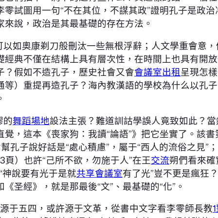
李零試圖用一句“不在其位，不謀其政”證明孔子是政治
家來說，政治是其最基礎的存在方法。
可以如奧康剃刀般刪汰一些無根浮辭；人文學重會意，
經典不僅在結構上具有層次性，在時間上也具有開放性
子？假如不造孔子，歷史社會又會
會議室出租
呈現怎樣
通等）重提再造孔子？海內教漢語的學校為什么以孔子
。
謬的
舞蹈場地
設法主張？難道訓詁學誤人竟致如此？當
覺，這本《喪家狗：我讀“論語”》把它坐實了。該書第
哲幫孔子說好話是“處心積慮”，屬于“西人的流俗之見”
43頁）也許“己所不欲，勿施于人”在王
交流
朔們看來確
“神說要有光于是就
共享會議室
有了光”豈不更是瘋狂
《圣經》，就是那最後“文”、最基礎的“化”。
或許源于五四，或許源于文革，從書中文字看李零師長教