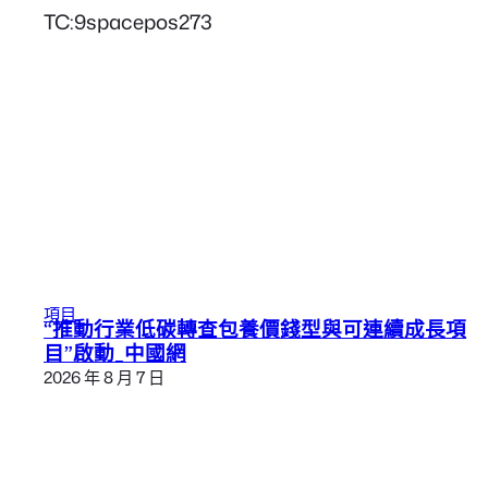
TC:9spacepos273
項目
“推動行業低碳轉查包養價錢型與可連續成長項
目”啟動_中國網
2026 年 8 月 7 日