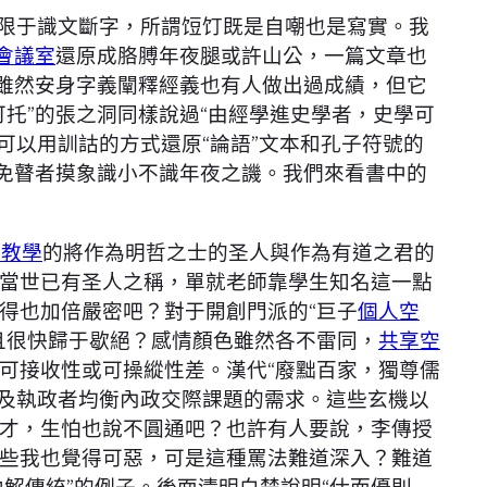
限于識文斷字，所謂饾饤既是自嘲也是寫實。我
會議室
還原成胳膊年夜腿或許山公，一篇文章也
。雖然安身字義闡釋經義也有人做出過成績，但它
托”的張之洞同樣說過“由經學進史學者，史學可
可以用訓詁的方式還原“論語”文本和孔子符號的
難免瞽者摸象識小不識年夜之譏。我們來看書中的
1教學
的將作為明哲之士的圣人與作為有道之君的
當世已有圣人之稱，單就老師靠學生知名這一點
得也加倍嚴密吧？對于開創門派的“巨子
個人空
且很快歸于歇絕？感情顏色雖然各不雷同，
共享空
可接收性或可操縱性差。漢代“廢黜百家，獨尊儒
以及執政者均衡內政交際課題的需求。這些玄機以
才，生怕也說不圓通吧？也許有人要說，李傳授
些我也覺得可惡，可是這種罵法難道深入？難道