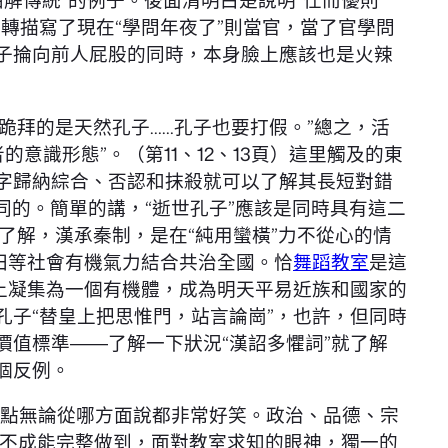
曲解傳統”的例子。後面清明白楚說明“仕而優則
轉描寫了現在“學問年夜了”則當官，當了官學問
板子掄向前人屁股的同時，本身臉上應該也是火辣
跪拜的是天然孔子……孔子也要打假。”總之，活
的意識形態”。（第11、12、13頁）這里觸及的東
二字歸納綜合、否認和抹殺就可以了解其長短對錯
雷同的。簡單的講，“逝世孔子”應該是同時具有這二
要了解，漢承秦制，是在“純用蠻橫”力不從心的情
力田等社會有機氣力結合共治全國。恰
舞蹈教室
是這
上凝集為一個有機體，成為明天平易近族和國家的
孔子“替皇上把思惟門，站言論崗”，也許，但同時
價值標準――了解一下狀況“漢詔多懼詞”就了解
個反例。
三點無論從哪方面說都非常好笑。政治、品德、宗
不成能完整做到，面對教室求知的眼神，獨一的