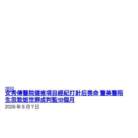
項目
女秀傳醫院健檢項目經紀打針后喪命 醫美醫陌
生忽致逝世罪成判監18個月
2026 年 8 月 7 日