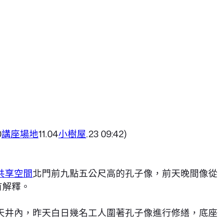
0
講座場地
11.04
小樹屋
.23 09:42)
共享空間
北門前九點五公尺高的孔子像，前天晚間像從
有解釋。
天井內，昨天白日幾名工人圍著孔子像進行修繕，底座