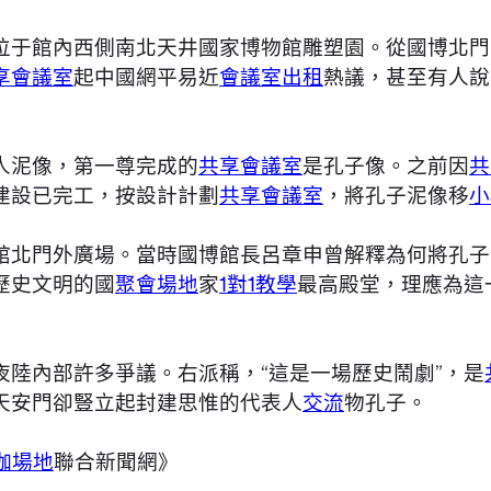
位于館內西側南北天井國家博物館雕塑園。從國博北門
享會議室
起中國網平易近
會議室出租
熱議，甚至有人說
人泥像，第一尊完成的
共享會議室
是孔子像。之前因
共
建設已完工，按設計計劃
共享會議室
，將孔子泥像移
小
館北門外廣場。當時國博館長呂章申曾解釋為何將孔子
歷史文明的國
聚會場地
家
1對1教學
最高殿堂，理應為這
夜陸內部許多爭議。右派稱，“這是一場歷史鬧劇”，是
天安門卻豎立起封建思惟的代表人
交流
物孔子。
伽場地
聯合新聞網》