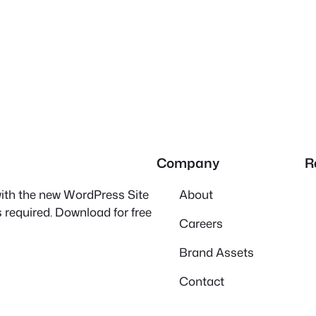
Company
R
 with the new WordPress Site
About
 required. Download for free
Careers
Brand Assets
Contact