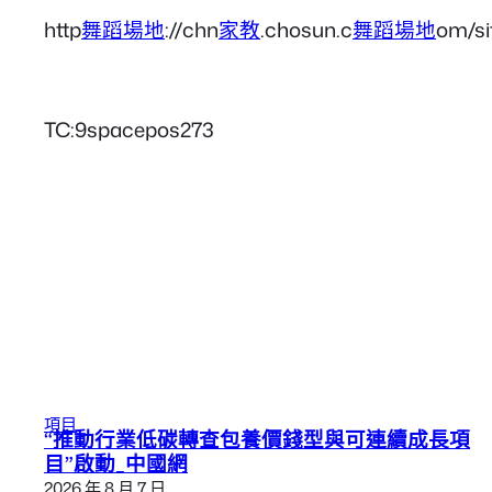
http
舞蹈場地
://chn
家教
.chosun.c
舞蹈場地
om/si
TC:9spacepos273
項目
“推動行業低碳轉查包養價錢型與可連續成長項
目”啟動_中國網
2026 年 8 月 7 日