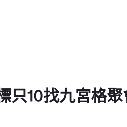
標只10找九宮格聚