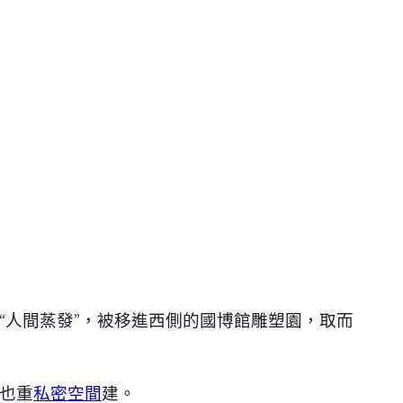
“人間蒸發”，被移進西側的國博館雕塑園，取而
也重
私密空間
建。