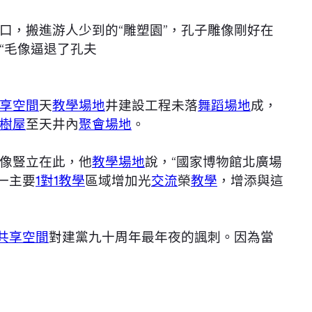
口，搬進游人少到的“雕塑園”，孔子雕像剛好在
“毛像逼退了孔夫
享空間
天
教學場地
井建設工程未落
舞蹈場地
成，
樹屋
至天井內
聚會場地
。
像豎立在此，他
教學場地
說，“國家博物館北廣場
一主要
1對1教學
區域增加光
交流
榮
教學
，增添與這
共享空間
對建黨九十周年最年夜的諷刺。因為當