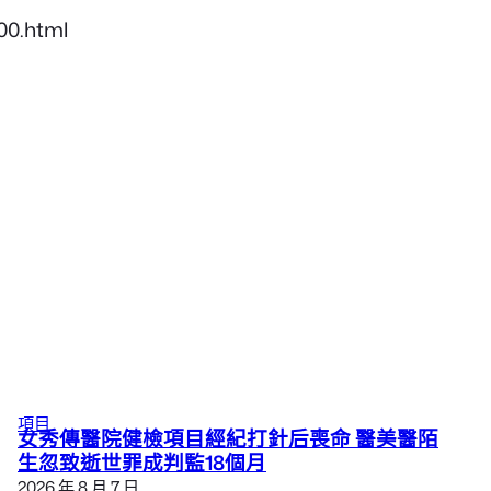
00.html
項目
女秀傳醫院健檢項目經紀打針后喪命 醫美醫陌
生忽致逝世罪成判監18個月
2026 年 8 月 7 日