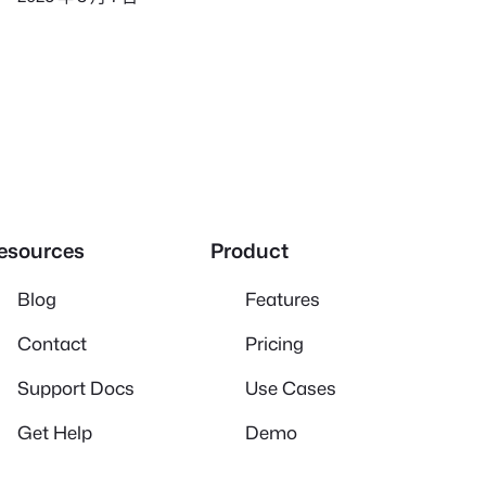
esources
Product
Blog
Features
Contact
Pricing
Support Docs
Use Cases
Get Help
Demo