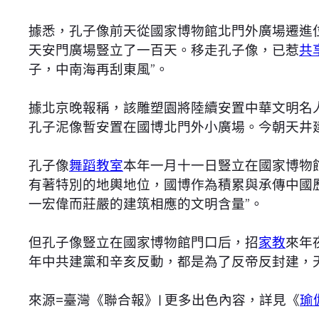
據悉，孔子像前天從國家博物館北門外廣場遷進
天安門廣場豎立了一百天。移走孔子像，已惹
共
子，中南海再刮東風”。
據北京晚報稱，該雕塑園將陸續安置中華文明名
孔子泥像暫安置在國博北門外小廣場。今朝天井
孔子像
舞蹈教室
本年一月十一日豎立在國家博物
有著特別的地輿地位，國博作為積累與承傳中國
一宏偉而莊嚴的建筑相應的文明含量”。
但孔子像豎立在國家博物館門口后，招
家教
來年
年中共建黨和辛亥反動，都是為了反帝反封建，
來源=臺灣《聯合報》| 更多出色內容，詳見《
瑜