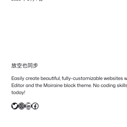
放空也同步
Easily create beautiful, fully-customizable websites
Editor and the Moiraine block theme. No coding skills
today!
X
Instagram
LinkedIn
Facebook