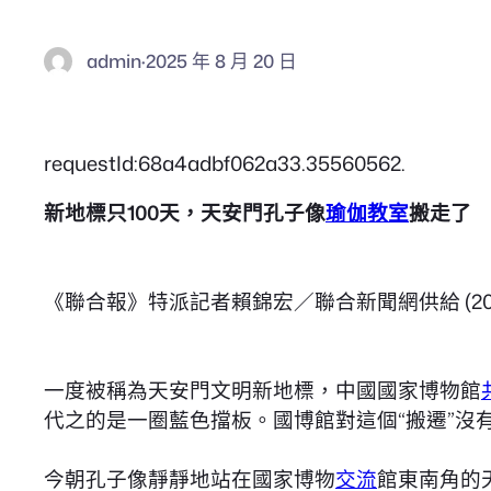
admin
·
2025 年 8 月 20 日
requestId:68a4adbf062a33.35560562.
新地標只100天，天安門孔子像
瑜伽教室
搬走了
《聯合報》特派記者賴錦宏／聯合新聞網供給 (2
一度被稱為天安門文明新地標，中國國家博物館
代之的是一圈藍色擋板。國博館對這個“搬遷”沒
今朝孔子像靜靜地站在國家博物
交流
館東南角的