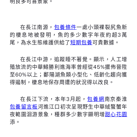
明良多可喜景象。
在長江南源，
包養條件
一處小頭裸裂尻魚新
的棲息地被發明，魚的多少數字年夜約超3萬
尾，為水生態維護供給了
短期包養
可貴數據。
在長江中游，追蹤睡不著覺。顯示，人工增
殖放流的中華鱘勝利進海率曾經從45%擺佈晉陞
至60%以上；鄱陽湖魚類小型化、低齡化趨向獲
得遏制，棲息地保存周遭的狀況得以改良。
在長江下流，本年3月起，
包養網
南京秦淮
包養留言板
河進江口初次呈現野生中華絨螯蟹年
夜範圍洄游景象，種群多少數字顯明增
甜心花園
添。