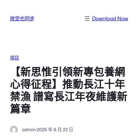
跳至主要內容
放空也同步
Download Now
項目
【新思惟引領新專包養網
心得征程】推動長江十年
禁漁 譜寫長江年夜維護新
篇章
admin
·
2025 年 8 月 22 日