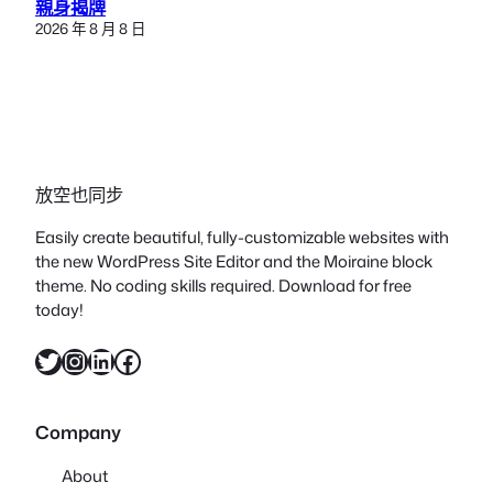
親身揭牌
2026 年 8 月 8 日
放空也同步
Easily create beautiful, fully-customizable websites with
the new WordPress Site Editor and the Moiraine block
theme. No coding skills required. Download for free
today!
X
Instagram
LinkedIn
Facebook
Company
About