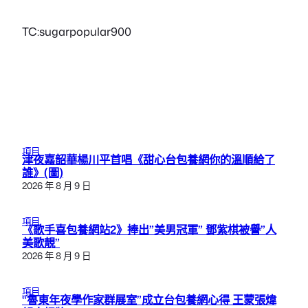
TC:sugarpopular900
項目
津夜嘉韶華楊川平首唱《甜心台包養網你的溫順給了
誰》(圖)
2026 年 8 月 9 日
項目
《歌手喜包養網站2》捧出”美男冠軍” 鄧紫棋被譽”人
美歌靚”
2026 年 8 月 9 日
項目
“魯東年夜學作家群展室”成立台包養網心得 王蒙張煒