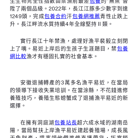
生生物完全性指數由禁漁前最差
包養
的“無魚”晉
陞了兩個品級。2022年，長江江豚多少數字到達
1249頭，完成
包養合約
汗
包養網推薦
青性止跌上
升。長江畔流水質持續4年全線堅持Ⅱ類。
實行長江十年禁漁，處理好漁平裴毅立刻閉
上了嘴。易近上岸后的生孩子生涯題目，禁
包養
網比較
漁才有穩固扎實的社會基本。
安徽退捕轉產的3萬多名漁平易近，在當局
的領導下接收失業培訓。在當涂縣，不花錢進修
養殖技巧，養殖生態螃蟹成了退捕漁平易近的新
選擇。
在擁有洞庭湖
包養站長
超六成水域的湖南岳
陽，當局幫扶上岸漁平易近建起養殖場，成長風
干魚財產，還率領他們進修直播帶貨，拓寬銷