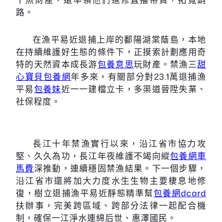
路。
在漁平易近退捕上岸的鄱陽湖棠蔭島，本地
在持續維護好生態的條件下，正摸索計劃應用奇
特的天然資本成長游
包養意思
玩財產。禁漁三
甜
心寶貝包養網
年多來，有關部分對23.1萬退捕漁
平易
包養妹
近一一建檔立卡，多渠道晉陞失業、
社保程度。
長江十年禁漁實行以來，沿江省市協力攻
堅、久久為功，長江年夜維護不竭向縱
包養網車
馬費
深推動，連續穩固禁漁結果。下一個步驟，
沿江省市還將加大力度水生生物主要棲息地修
復，樹立退捕漁平易近靜態精準幫
包養網dcard
扶辦事，完美跨區域、跨部分法律一起配合機
制，確保一江淨水連綿后世、惠澤國民。