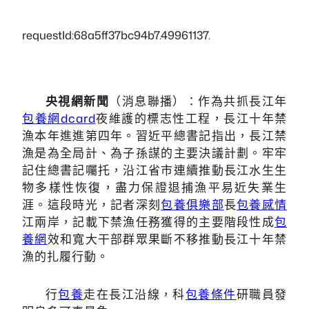
requestId:68a5ff37bc94b7.49961137.
央視網新聞
（消息聯播）：作為共抓長江年
包養網dcard
夜維護的標志性工程，長江十年禁
漁本年進進第四年。習近平總書記指出，長江禁
漁是為全局計、為子孫謀的主要決議計劃。牢牢
記住總書記囑托，沿江省市連續推動長江水生生
物多樣性恢復，盡力保證退捕漁平易近失業生
涯。這段時光，記者深刻
包養俱樂部
長
包養感情
江兩岸，記載下禁漁任務獲得的主要階段性成
包
養網
效和寬大干部群眾果斷不移推動長江十年禁
漁的扎履行動。
行
包養
走在長江沿線，科
包養條件
研職員發