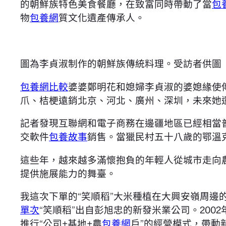
的朝鮮族特色美食餐廳，在致富同時帶動了當
包
物
包養網
質文化遺產傳承人。
圖為李貞淑制作的朝鮮族傳統料理。受訪者供圖
包養網比較
婆婆鄭明花和媳婦李貞淑的婆媳緣使
爪、桔梗遠銷北京、河北、廣州、深圳，未來她
記者發現互聯網和電子商務在邊疆地區已經相當普
交軟件
包養故事
銷售。當獵民村五十八歲的鄂溫
這些年，越來越多滿懷抱負的年輕人從城市走向
提供施展能力的舞臺。
我這次下單的“笑順稻”大米種植在大興安嶺周邊
單次
“笑順稻”出自彭旭忠的新發米業公司。20
推行“公司+基地+農
包養網
戶”的經營模式，帶動