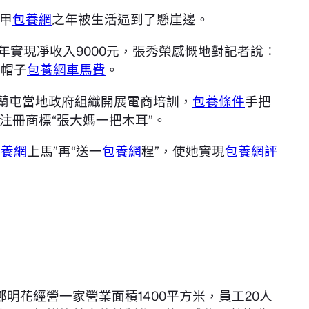
甲
包養網
之年被生活逼到了懸崖邊。
年實現凈收入9000元，張秀榮感慨地對記者說：
的帽子
包養網車馬費
。
扎蘭屯當地政府組織開展電商培訓，
包養條件
手把
冊商標“張大媽一把木耳”。
包養網
上馬”再“送一
包養網
程”，使她實現
包養網評
明花經營一家營業面積1400平方米，員工20人