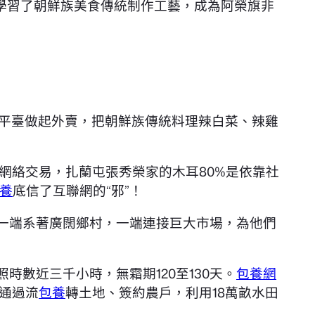
學習了朝鮮族美食傳統制作工藝，成為阿榮旗非
微信平臺做起外賣，把朝鮮族傳統料理辣白菜、辣雞
網絡交易，扎蘭屯張秀榮家的木耳80%是依靠社
養
底信了互聯網的“邪”！
，一端系著廣闊鄉村，一端連接巨大市場，為他們
時數近三千小時，無霜期120至130天。
包養網
，通過流
包養
轉土地、簽約農戶，利用18萬畝水田