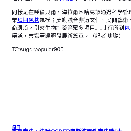
同樣是在呼倫貝爾，海拉爾區哈克鎮通過科學管
業
短期包養
規模；莫旗融合非遺文化、民間藝術
商環境，引來生物制藥等眾多項目……此行所到
包
渠道，書寫著邊疆發展新篇章。（記者 焦鵬）
TC:sugarpopular900
項目