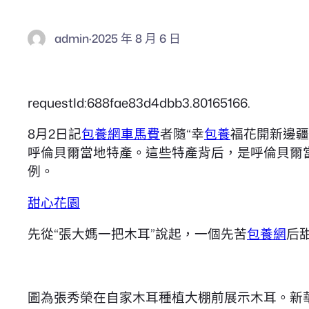
admin
·
2025 年 8 月 6 日
requestId:688fae83d4dbb3.80165166.
8月2日記
包養網車馬費
者隨“幸
包養
福花開新邊疆
呼倫貝爾當地特產。這些特產背后，是呼倫貝爾
例。
甜心花園
先從“張大媽一把木耳”說起，一個先苦
包養網
后
圖為張秀榮在自家木耳種植大棚前展示木耳。新