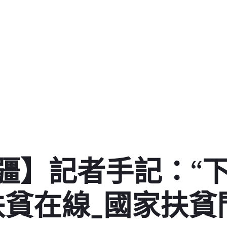
疆】記者手記：“下
扶貧在線_國家扶貧