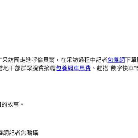
”采訪團走進呼倫貝爾，在采訪過程中記者
包養網
下單
當地干部群眾脫貧摘帽
包養網車馬費
、趕搭“數字快車
甜的故事。
華網記者焦鵬攝