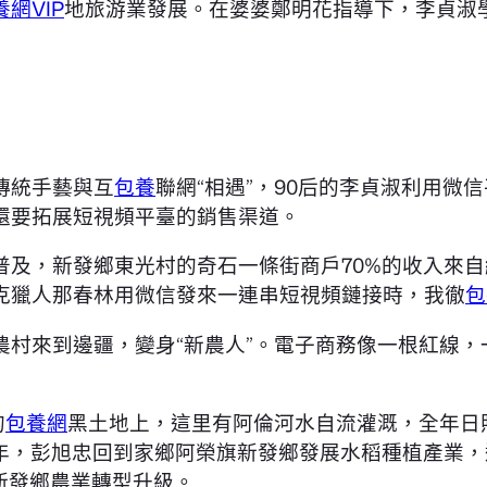
養網VIP
地旅游業發展。在婆婆鄭明花指導下，李貞淑
傳統手藝與互
包養
聯網“相遇”，90后的李貞淑利用
還要拓展短視頻平臺的銷售渠道。
及，新發鄉東光村的奇石一條街商戶70%的收入來自
克獵人那春林用微信發來一連串短視頻鏈接時，我徹
包
農村來到邊疆，變身“新農人”。電子商務像一根紅線
的
包養網
黑土地上，這里有阿倫河水自流灌溉，全年日照
02年，彭旭忠回到家鄉阿榮旗新發鄉發展水稻種植產業
新發鄉農業轉型升級。