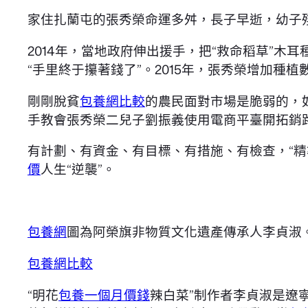
家住扎蘭屯的張秀榮命運多舛，長子早逝，幼子
2014年，當地政府伸出援手，把“救命稻草”木
“手里終于攥著錢了”。2015年，張秀榮增加種
剛剛脫貧
包養網比較
的農民面對市場是脆弱的，
手教會張秀榮二兒子劉振義使用電商平臺開拓銷
有計劃、有資金、有目標、有措施、有檢查，“精
價
人生“逆襲”。
包養網
圖為阿榮旗非物質文化遺產傳承人李貞淑
包養網比較
“明花
包養一個月價錢
辣白菜”制作者李貞淑是遼寧