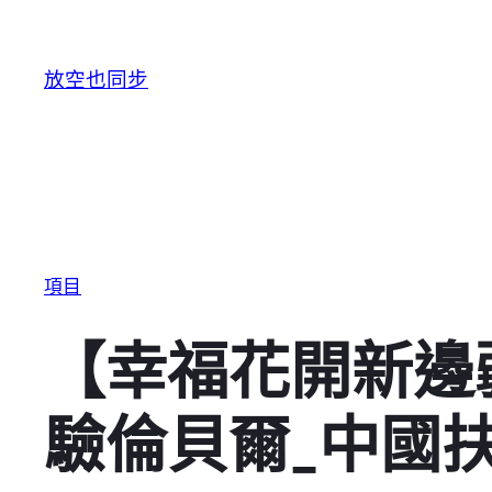
跳至主要內容
放空也同步
項目
【幸福花開新邊
驗倫貝爾_中國