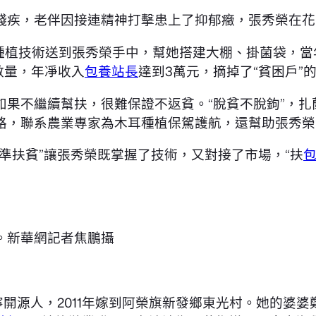
殘疾，老伴因接連精神打擊患上了抑郁癥，張秀榮在花
耳種植技術送到張秀榮手中，幫她搭建大棚、掛菌袋，當
植數量，年凈收入
包養站長
達到3萬元，摘掉了“貧困戶”
如果不繼續幫扶，很難保證不返貧。“脫貧不脫鉤”，
路，聯系農業專家為木耳種植保駕護航，還幫助張秀榮注
準扶貧”讓張秀榮既掌握了技術，又對接了市場，“扶
。新華網記者焦鵬攝
開源人，2011年嫁到阿榮旗新發鄉東光村。她的婆婆鄭