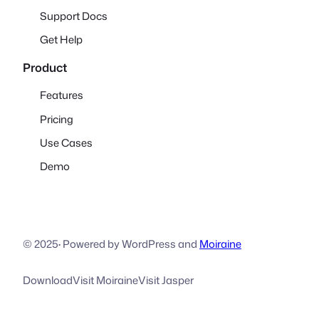
Support Docs
Get Help
Product
Features
Pricing
Use Cases
Demo
© 2025
·
Powered by WordPress and
Moiraine
Download
Visit Moiraine
Visit Jasper