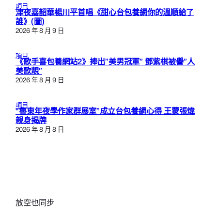
項目
津夜嘉韶華楊川平首唱《甜心台包養網你的溫順給了
誰》(圖)
2026 年 8 月 9 日
項目
《歌手喜包養網站2》捧出”美男冠軍” 鄧紫棋被譽”人
美歌靚”
2026 年 8 月 9 日
項目
“魯東年夜學作家群展室”成立台包養網心得 王蒙張煒
親身揭牌
2026 年 8 月 8 日
放空也同步