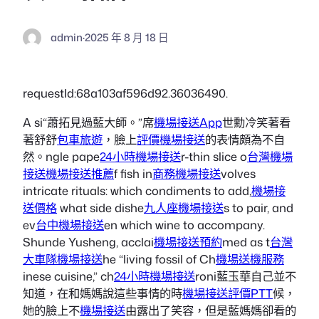
admin
·
2025 年 8 月 18 日
requestId:68a103af596d92.36036490.
A si“蕭拓見過藍大師。”席
機場接送App
世勳冷笑著看
著舒舒
包車旅遊
，臉上
評價機場接送
的表情頗為不自
然。ngle pape
24小時機場接送
r-thin slice o
台灣機場
接送
機場接送推薦
f fish in
商務機場接送
volves
intricate rituals: which condiments to add,
機場接
送價格
what side dishe
九人座機場接送
s to pair, and
ev
台中機場接送
en which wine to accompany.
Shunde Yusheng, acclai
機場接送預約
med as t
台灣
大車隊機場接送
he “living fossil of Ch
機場送機服務
inese cuisine,” ch
24小時機場接送
roni藍玉華自己並不
知道，在和媽媽說這些事情的時
機場接送評價PTT
候，
她的臉上不
機場接送
由露出了笑容，但是藍媽媽卻看的