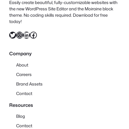
Easily create beautiful, fully-customizable websites with
the new WordPress Site Editor and the Moiraine block
theme. No coding skills required. Download for free
today!
X
Instagram
LinkedIn
Facebook
Company
About
Careers
Brand Assets
Contact
Resources
Blog
Contact