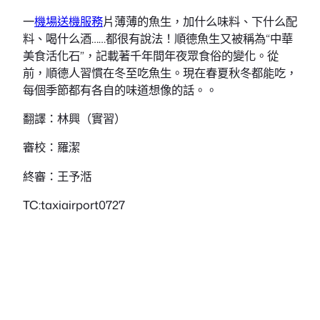
一
機場送機服務
片薄薄的魚生，加什么味料、下什么配
料、喝什么酒……都很有說法！順德魚生又被稱為“中華
美食活化石”，記載著千年間年夜眾食俗的變化。從
前，順德人習慣在冬至吃魚生。現在春夏秋冬都能吃，
每個季節都有各自的味道想像的話。。
翻譯：林興（實習）
審校：羅潔
終審：王予湉
TC:taxiairport0727