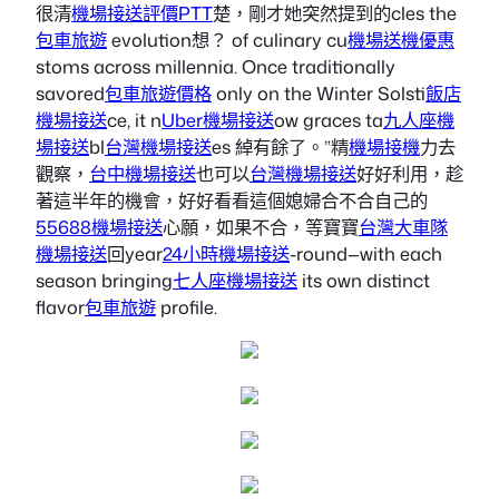
很清
機場接送評價PTT
楚，剛才她突然提到的cles the
包車旅遊
evolution想？ of culinary cu
機場送機優惠
stoms across millennia. Once traditionally
savored
包車旅遊價格
only on the Winter Solsti
飯店
機場接送
ce, it n
Uber機場接送
ow graces ta
九人座機
場接送
bl
台灣機場接送
es 綽有餘了。”精
機場接機
力去
觀察，
台中機場接送
也可以
台灣機場接送
好好利用，趁
著這半年的機會，好好看看這個媳婦合不合自己的
55688機場接送
心願，如果不合，等寶寶
台灣大車隊
機場接送
回year
24小時機場接送
-round—with each
season bringing
七人座機場接送
its own distinct
flavor
包車旅遊
profile.