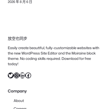
2026 年 8 月 6 日
放空也同步
Easily create beautiful, fully-customizable websites with
the new WordPress Site Editor and the Moiraine block
theme. No coding skills required. Download for free
today!
X
Instagram
LinkedIn
Facebook
Company
About
Careers