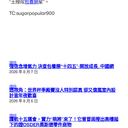
“王綬琯
包養網
星”。
TC:sugarpopular900
項目
強信念增氣力 決查包養勝“十四五”·開放成長_中國網
2026 年 8 月 7 日
項目
透視角：世界杯季殿賽沒人特別認真 卻又億嵐室內設
計皆年夜歡喜
2026 年 8 月 6 日
項目
護航十五運會，實力“萌將”來了！它曾冒雨搜出高樓拋
下的證OSDER奧斯德零件商物