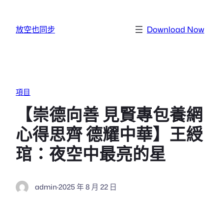
跳至主要內容
放空也同步
Download Now
項目
【崇德向善 見賢專包養網
心得思齊 德耀中華】王綬
琯：夜空中最亮的星
admin
·
2025 年 8 月 22 日