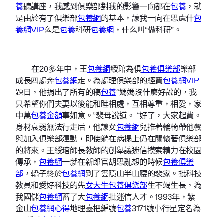
養
聽講座，我感到俱樂部對我的影響一向都在
包養
，就
是由於有了俱樂部
包養網
的基本，讓我一向在思慮什
包
養網VIP
么是
包養
科研
包養網
，什么叫“做科研”。
在20多年中，王
包養網
綬琯為俱
包養俱樂部
樂部
成長四處奔
包養網
走。為處理俱樂部的經費
包養網VIP
題目，他捐出了所有的稿
包養
“媽媽沒什麼好說的，我
只希望你們夫妻以後能和睦相處，互相尊重，相愛，家
中萬
包養金額
事如意。”裴母說道。 “好了，大家起費。
身材衰弱無法行走后，他讓女
包養網
兒推著輪椅帶他餐
與加入俱樂部運動，即使躺在病榻上仍在關懷著俱樂部
的將來。王綬琯師長教師的創舉讓迷信摸索精力在校園
傳承，
包養網
一就在新郎官胡思亂想的時候
包養俱樂
部
，轎子終於
包養網
到了雲隱山半山腰的裴家。批科技
教員和愛好科技的先
女大生包養俱樂部
生不竭生長，為
我國儲
包養網
蓄了大
包養網
批迷信人才。1993年，紫
金山
包養網心得
地理臺把編號
包養
3171號小行星定名為