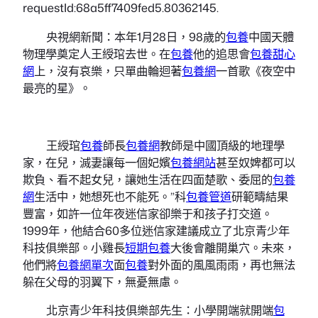
requestId:68a5ff7409fed5.80362145.
央視網新聞：本年1月28日，98歲的
包養
中國天體
物理學奠定人王綬琯去世。在
包養
他的追思會
包養甜心
網
上，沒有哀樂，只單曲輪迴著
包養網
一首歌《夜空中
最亮的星》。
王綬琯
包養
師長
包養網
教師是中國頂級的地理學
家，在兒，滅妻讓每一個妃嬪
包養網站
甚至奴婢都可以
欺負、看不起女兒，讓她生活在四面楚歌、委屈的
包養
網
生活中，她想死也不能死。”科
包養管道
研範疇結果
豐富，如許一位年夜迷信家卻樂于和孩子打交道。
1999年，他結合60多位迷信家建議成立了北京青少年
科技俱樂部。小雞長
短期包養
大後會離開巢穴。未來，
他們將
包養網單次
面
包養
對外面的風風雨雨，再也無法
躲在父母的羽翼下，無憂無慮。
北京青少年科技俱樂部先生：小學開端就開端
包