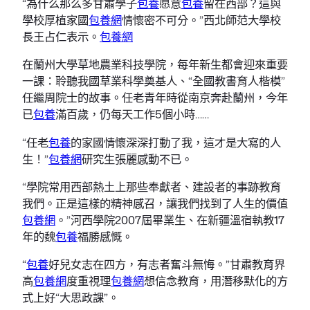
“為什么那么多甘肅學子
包養
愿意
包養
留在西部？這與
學校厚植家國
包養網
情懷密不可分。”西北師范大學校
長王占仁表示。
包養網
在蘭州大學草地農業科技學院，每年新生都會迎來重要
一課：聆聽我國草業科學奠基人、“全國教書育人楷模”
任繼周院士的故事。任老青年時從南京奔赴蘭州，今年
已
包養
滿百歲，仍每天工作5個小時……
“任老
包養
的家國情懷深深打動了我，這才是大寫的人
生！”
包養網
研究生張麗感動不已。
“學院常用西部熱土上那些奉獻者、建設者的事跡教育
我們。正是這樣的精神感召，讓我們找到了人生的價值
包養網
。”河西學院2007屆畢業生、在新疆溫宿執教17
年的魏
包養
福勝感慨。
“
包養
好兒女志在四方，有志者奮斗無悔。”甘肅教育界
高
包養網
度重視理
包養網
想信念教育，用潛移默化的方
式上好“大思政課”。