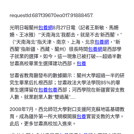
requestId:687f39670ea017.91888457.
光明日報蘭州
包養網
8月27日電（記者王斯敏、馬姍
姍、王冰雅）“‘天南海北’我都去，就是不去‘新西蘭’。”
（“天南海北”指天津、南京、上海、北京
包養網
，“新
西蘭”指新疆、西藏、蘭州）很長時間
包養網
是西部學
子就業的選擇。如今，這一現象已被打破——超過半數
甘肅高校畢業生選擇建功西部。
包養
甘肅省教育廳發布的數據顯示：蘭州大學超過一半的研
究生畢業后扎根西部；甘肅政法大學法學院85%的畢
業生選擇留在
包養
包養
西部；河西學院在新疆實習支教
人數、就業創業人數“雙過萬”……
2008年7月，西北師范大學對口支援阿克蘇地區基礎教
育，成為疆外第一所大規模開展
包養
實習支教的大學。
此后，更多甘肅高校加入進來。