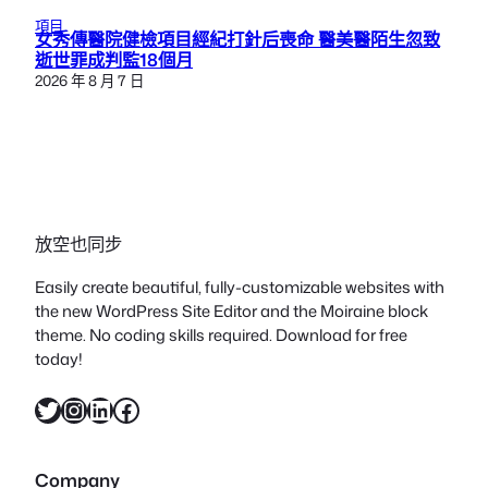
項目
女秀傳醫院健檢項目經紀打針后喪命 醫美醫陌生忽致
逝世罪成判監18個月
2026 年 8 月 7 日
放空也同步
Easily create beautiful, fully-customizable websites with
the new WordPress Site Editor and the Moiraine block
theme. No coding skills required. Download for free
today!
X
Instagram
LinkedIn
Facebook
Company