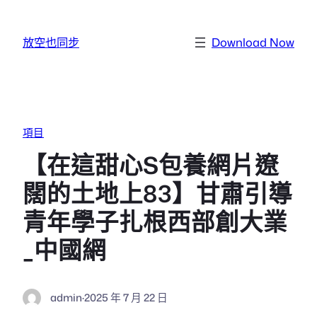
跳至主要內容
放空也同步
Download Now
項目
【在這甜心S包養網片遼
闊的土地上83】甘肅引導
青年學子扎根西部創大業
_中國網
admin
·
2025 年 7 月 22 日