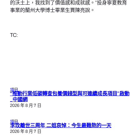
的沃土上，我找到了價值感和成就感。”投身寧夏教育
事業的蘭州大學博士畢業生賈陳亮說。
TC:
項目
“推動行業低碳轉查包養價錢型與可連續成長項目”啟動
_中國網
2026 年 8 月 7 日
項目
李玟離世三周年 二姐哀悼：今生最難熬的一天
2026 年 8 月 7 日