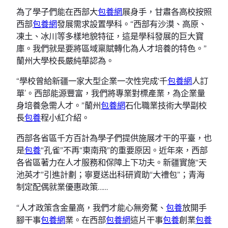
為了學子們能在西部大
包養網
展身手，甘肅各高校按照
西部
包養網
發展需求設置學科。“西部有沙漠、高原、
凍土、冰川等多樣地貌特征，這是學科發展的巨大寶
庫。我們就是要將區域稟賦轉化為人才培養的特色。”
蘭州大學校長嚴純華認為。
“學校曾給新疆一家大型企業一次性完成‘千
包養網
人訂
單’。西部能源豐富，我們將專業對標產業，為企業量
身培養急需人才。”蘭州
包養網
石化職業技術大學副校
長
包養
程小紅介紹。
西部各省區千方百計為學子們提供施展才干的平臺，也
是
包養
“孔雀”不再“東南飛”的重要原因。近年來，西部
各省區著力在人才服務和保障上下功夫。新疆實施“天
池英才”引進計劃；寧夏送出科研資助“大禮包”；青海
制定配偶就業優惠政策……
“人才政策含金量高，我們才能心無旁騖、
包養
放開手
腳干事
包養網
業。在西部
包養網
這片干事
包養
創業
包養