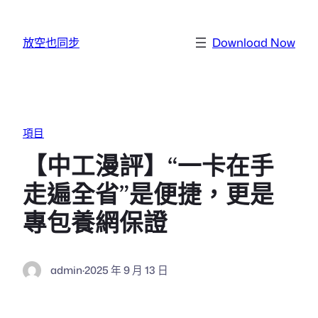
跳至主要內容
放空也同步
Download Now
項目
【中工漫評】“一卡在手
走遍全省”是便捷，更是
專包養網保證
admin
·
2025 年 9 月 13 日