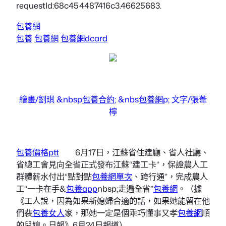
requestId:68c454487416c3.46625683.
包養網
包養
包養網
包養網dcard
繪畫/劉琪 &nbsp
包養合約
; &nbs
包養網
p; 文字/張葦
檸
包養價格ptt
6月17日，江蘇省住建廳、省人社廳、
省總工會見向全省正式發布江蘇“建工卡”，保證農人工
群體薪水付出“點對點
包養網單次
、跨行通”，完成農人
工“一卡在手&
包養app
nbsp;走遍全省”
包養網
。（據
《工人說，因為如果新媳婦合適的話，如果她能留在他
們裴
包養女人
家，那她一定是個乖巧懂事又孝
包養網
順
的兒媳。日報》6月24日報道）