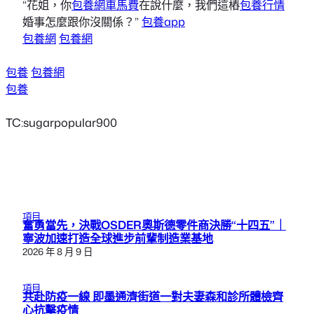
“花姐，你
包養網車馬費
在說什麼，我們這樁
包養行情
婚事怎麼跟你沒關係？”
包養app
包養網
包養網
包養
包養網
包養
TC:sugarpopular900
項目
奮勇當先，決戰OSDER奧斯德零件商決勝“十四五”｜
寧波加速打造全球進步前輩制造業基地
2026 年 8 月 9 日
項目
共赴防疫一線 即墨通濟街道一對夫妻森和診所體檢齊
心抗擊疫情