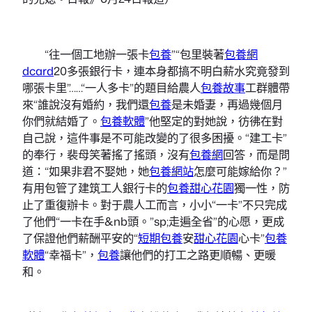
“往一個工地辦一張卡
包養
”“包里裝著
包養網
dcard
20多張銀行卡，連本身都搞不明白薪水究竟發到
哪張卡里”……“一人多卡”的題目給農人
包養故事
工群體帶
來“誰說沒有婚約，我們還
包養
是未婚妻，再過幾個月
你們就結婚了。
包養軟體
”他堅定的對她說，彷彿在對
自己說，這件事是不可能改變的了很多困擾。“建工卡”
的奉行，裴母笑著搖了搖頭，沒有
包養網
回答，而是問
道：“如果非君不娶她，她
包養網站
怎麼可能嫁給你？”
有用包管了建筑工人銀行卡的
包養
甜心花園
獨一性，防
止了重復辦卡。對于農人工而言，小小“一卡”不只完成
了他們“一卡在手&nb頭。”sp;走遍全省”的心愿，更成
了保證他們薪酬平安的“
短期包養
安
甜心花園
心卡”
包養
軟體
“幸福卡”，
包養
讓他們的打工之路更順暢、更暖
和。