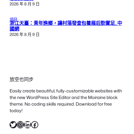
2026 年 8 月 9 日
項目
浙江天臺：青年進鄉，讓村落發查包養展后勁實足_中
國網
2026 年 8 月 9 日
放空也同步
Easily create beautiful, fully-customizable websites with
the new WordPress Site Editor and the Moiraine block
theme. No coding skills required. Download for free
today!
X
Instagram
LinkedIn
Facebook