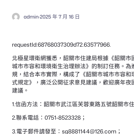
admin
·
2025 年 7 月 16 日
requestId:68768037309d72.63577966.
北極星環衛網獲悉，韶關市住建局根據《韶關市國
城市市容和環境衛生治理辦法》的制訂任務。為
規，結合本市實際，構成了《韶關市城市市容和
式規定》，廣泛公開征求意見建議，歡迎廣年夜
建議。
1.信函方法：韶關市武江區芙蓉東路五號韶關市
2.聯系電話：0751-8523328；
3.電子郵件請發至：sg8881144@126.com；