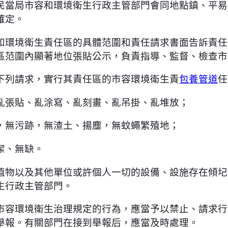
民當局市容和環境衛生行政主管部門會同地點鎮、平易
確定。
和環境衛生責任區的具體范圍和責任請求書面告訴責任
區范圍內顯著地位張貼公示，負責指導、監督、檢查市
下列請求，實行其責任區的市容環境衛生責
包養管道
任
亂張貼、亂涂寫、亂刻畫、亂吊掛、亂堆放；
，無污跡，無渣土、揚塵，無蚊蠅繁殖地；
潔、無缺。
植物以及其他單位或許個人一切的設備、設施存在傾圮
生行政主管部門。
市容環境衛生治理規定的行為，應當予以禁止、請求行
舉報。有關部門在接到舉報后，應當及時處理。