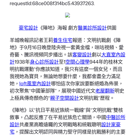
requestId:68ce008f314bc5.43937263.
豪宅設計
《陣地》海報 劇方
醫美診所設計
供圖
羊城晚報訊記者王莉
養生住宅
報道：文明抗戰劇《陣
地》于9月16日晚登陸央視一套黃金檔，咪咕視頻、愛
奇藝、騰訊視頻同步播出。該
客變設計
劇以
大直室內設
計
1938年
身心診所設計
至1
空間心理學
944年的桂林文
明抗戰運動“你應該知道，我只有這麼一個女兒，而且
我視她為寶貝，無論她想要什麼，我都會盡全力滿足
她，
loft風室內設計
哪怕這次你家說要斷絕婚為佈景，
初次聚焦“中國筆部隊”，展現中國近代文
老屋翻新
明史
上極具傳奇顏色的“
親子空間設計
文明抗戰”歷程。
《陣地》以“抗日平易近族統一戰線”與“文明抗戰”雙核
敘事，凸起反應了在平易近族危亡關頭，中國
中醫診所
設計
共產黨高瞻遠矚的文明戰略和統戰聰明
設計家豪
宅
，提醒出文明認同與精力堅守同樣是抗戰勝利的主要