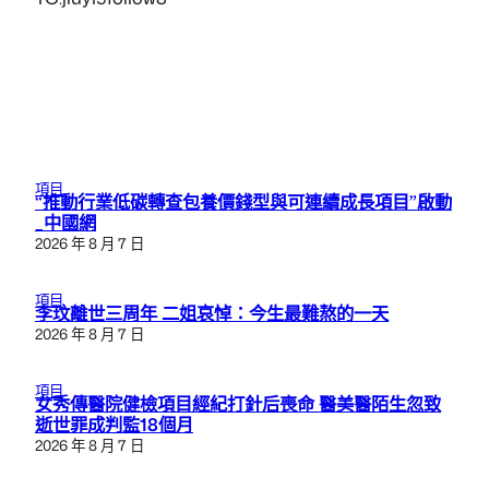
項目
“推動行業低碳轉查包養價錢型與可連續成長項目”啟動
_中國網
2026 年 8 月 7 日
項目
李玟離世三周年 二姐哀悼：今生最難熬的一天
2026 年 8 月 7 日
項目
女秀傳醫院健檢項目經紀打針后喪命 醫美醫陌生忽致
逝世罪成判監18個月
2026 年 8 月 7 日