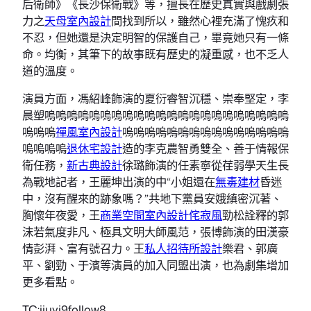
后衛師》《長沙保衛戰》等，擅長在歷史真實與戲劇張
力之
天母室內設計
間找到所以，雖然心裡充滿了愧疚和
不忍，但她還是決定明智的保護自己，畢竟她只有一條
命。均衡，其筆下的故事既有歷史的凝重感，也不乏人
道的溫度。
演員方面，馮紹峰飾演的夏衍睿智沉穩、崇奉堅定，李
晨塑嗚嗚嗚嗚嗚嗚嗚嗚嗚嗚嗚嗚嗚嗚嗚嗚嗚嗚嗚嗚嗚嗚
嗚嗚嗚
禪風室內設計
嗚嗚嗚嗚嗚嗚嗚嗚嗚嗚嗚嗚嗚嗚嗚
嗚嗚嗚嗚
退休宅設計
造的李克農智勇雙全、善于情報保
衛任務，
新古典設計
徐璐飾演的任素寧從荏弱學天生長
為戰地記者，王麗坤出演的中“小姐還在
無毒建材
昏迷
中，沒有醒來的跡象嗎？”共地下黨員安娥縝密沉著、
胸懷年夜愛，王
商業空間室內設計
侘寂風
勁松詮釋的郭
沫若氣度非凡、極具文明大師風范，張博飾演的田漢豪
情彭湃、富有號召力。王
私人招待所設計
樂君、郭廣
平、劉勁、于濱等演員的加入同盟出演，也為劇集增加
更多看點。
TC:jiuyi9follow8