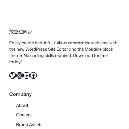
放空也同步
Easily create beautiful, fully-customizable websites with
the new WordPress Site Editor and the Moiraine block
theme. No coding skills required. Download for free
today!
X
Instagram
LinkedIn
Facebook
Company
About
Careers
Brand Assets