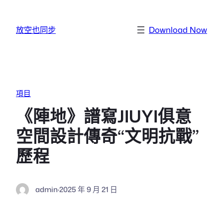
跳至主要內容
放空也同步
Download Now
項目
《陣地》譜寫JIUYI俱意
空間設計傳奇“文明抗戰”
歷程
admin
·
2025 年 9 月 21 日