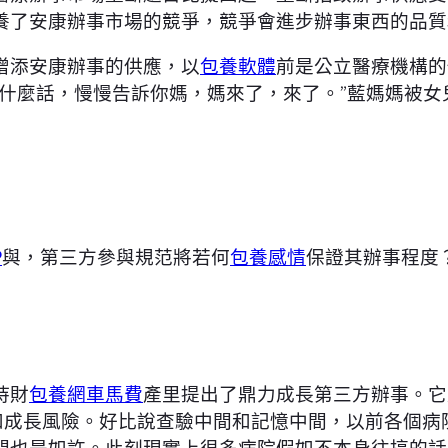
養了安康辦事市場的競爭，競爭會進步辦事東西的品質
增添安康辦事的供應，以
包養軟體
前是公立醫療機構的
有什麼話，慢慢告訴你媽，媽來了，來了。”藍媽媽被
P
與，第三方參與規范將若何
包養感情
保證其辦事程度
持財
包養網車馬費
產里提出了鼎力成長第三方辦事。它
和成長風險。好比說查驗中間和記憶中間，以前各個病
間也是如許。此刻現實上很多病院假如不本身往搞的話