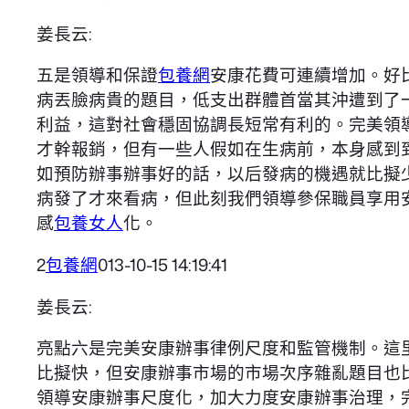
姜長云:
五是領導和保證
包養網
安康花費可連續增加。好
病丟臉病貴的題目，低支出群體首當其沖遭到了
利益，這對社會穩固協調長短常有利的。完美領
才幹報銷，但有一些人假如在生病前，本身感到
如預防辦事辦事好的話，以后發病的機遇就比擬
病發了才來看病，但此刻我們領導參保職員享用
感
包養女人
化。
2
包養網
013-10-15 14:19:41
姜長云:
亮點六是完美安康辦事律例尺度和監管機制。這
比擬快，但安康辦事市場的市場次序雜亂題目也
領導安康辦事尺度化，加大力度安康辦事治理，