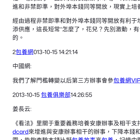
進和非禁即準，對外埠本錢同等開放，現實上培
經由過程非禁即準和對外埠本錢同等開放有利于
添供應，這長短常“怎麼了，花兒？先別激動，
的。
2
包養網
013-10-15 14:21:14
中國網:
我們了解門檻轉變以后第三方辦事會參
包養網VI
2013-10-15
包養俱樂部
14:26:55
姜長云:
《看法》里關于重要義務培養安康辦事及相干支
dcard
來增進與安康辦事相干的辦事，下降本錢
圍，能夠查驗本錢比擬
包養故事
高
包養
，記憶中