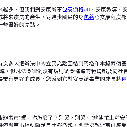
來越多，但我們對安康辦事
包養價格ptt
、安康教導、
減將來疾病的產生，對進步國民的身
包養
心安康程度都
一些很好的亮點。
有良多人把辦法中的立異亮點回結到門檻和本錢兩個要
即進，但凡法令律例沒有規則號令進進的範疇都要向社
事業有更好的成長，您感到它對安康辦事業的成長將
包
康辦事市“媽，你怎麼了？別哭，別哭。”她連忙上前
醫療辦事市場壟斷題目比擬凸起，壟斷招致辦事供應受