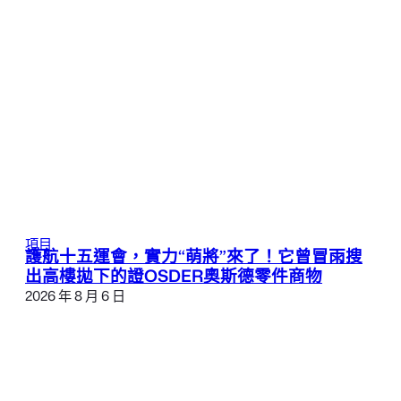
項目
護航十五運會，實力“萌將”來了！它曾冒雨搜
出高樓拋下的證OSDER奧斯德零件商物
2026 年 8 月 6 日