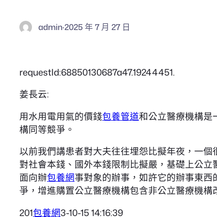
admin
·
2025 年 7 月 27 日
requestId:68850130687a47.19244451.
姜長云:
用水用電用氣的價錢
包養管道
和公立醫療機構是
構同等競爭。
以前我們講患者對大夫往往埋怨比擬年夜，一個
對社會本錢、國外本錢限制比擬嚴，基礎上公立
面向辦
包養網
事對象的辦事，如許它的辦事東西
爭，增進購置公立醫療機構包含非公立醫療機構
201
包養網
3-10-15 14:16:39