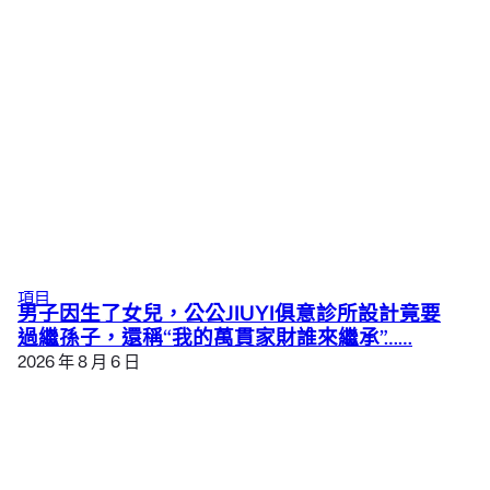
項目
男子因生了女兒，公公JIUYI俱意診所設計竟要
過繼孫子，還稱“我的萬貫家財誰來繼承”……
2026 年 8 月 6 日