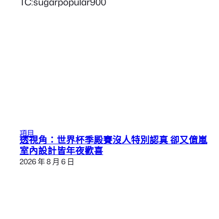
TC:sugarpopular900
項目
透視角：世界杯季殿賽沒人特別認真 卻又億嵐
室內設計皆年夜歡喜
2026 年 8 月 6 日