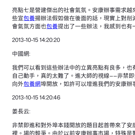
亮點七是營建傑出的社會氣氛。安康辦事需求越
些宣
包養
揚辦法假如做在後面的話，現實上對削
會氣氛方面也
包養
提出了一些辦法，我感到也有
2013-10-15 14:20:20
中國網:
我們可以看到這些辦法中的立異亮點有良多，也
自己動手，真的太難了。進大師的視線——非禁
向外
包養網
埠開放，如許可以增進我們的安康辦
2013-10-15 14:20:46
姜長云:
非禁即進和對外埠本錢開放的題目起首帶來了安
裡。場的競爭。由於以前安康辦事市場，特殊是